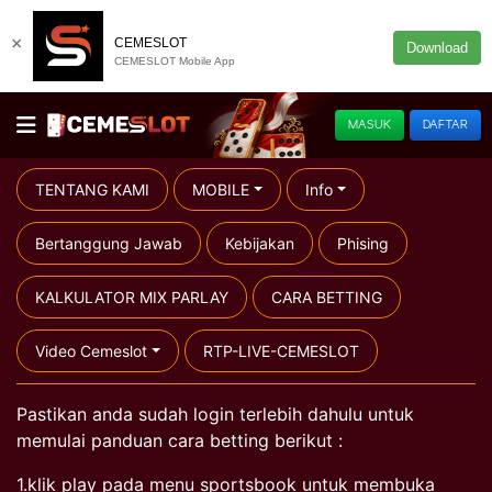
×
CEMESLOT
Download
CEMESLOT Mobile App
MASUK
DAFTAR
TENTANG KAMI
MOBILE
Info
Bertanggung Jawab
Kebijakan
Phising
KALKULATOR MIX PARLAY
CARA BETTING
Video Cemeslot
RTP-LIVE-CEMESLOT
Pastikan anda sudah login terlebih dahulu untuk
memulai panduan cara betting berikut :
1.klik play pada menu sportsbook untuk membuka