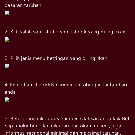
pasaran taruhan
2. Klik salah satu studio sportsbook yang di inginkan.
3. Pilih jenis menu bettingan yang di inginkan
4. Kemudian klik odds number tim atau partai taruhan
anda
5. Setelah memilih odds number, silahkan anda klik Bet
Slip maka tampilan nilai taruhan akan muncul, juga
informasi mengenai minimal dan maksimal taruhan.