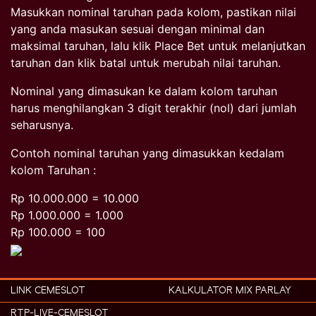
Masukkan nominal taruhan pada kolom, pastikan nilai
yang anda masukan sesuai dengan minimal dan
maksimal taruhan, lalu klik Place Bet untuk melanjutkan
taruhan dan klik batal untuk merubah nilai taruhan.
Nominal yang dimasukan ke dalam kolom taruhan
harus menghilangkan 3 digit terakhir (nol) dari jumlah
seharusnya.
Contoh nominal taruhan yang dimasukkan kedalam
kolom Taruhan :
Rp 10.000.000 = 10.000
Rp 1.000.000 = 1.000
Rp 100.000 = 100
LINK CEMESLOT
KALKULATOR MIX PARLAY
RTP-LIVE-CEMESLOT