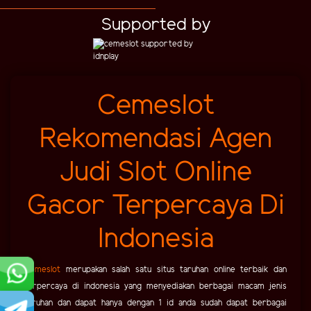
Supported by
Cemeslot
Rekomendasi Agen
Judi Slot Online
Gacor Terpercaya Di
Indonesia
Cemeslot
merupakan salah satu situs taruhan online terbaik dan
terpercaya di indonesia yang menyediakan berbagai macam jenis
taruhan dan dapat hanya dengan 1 id anda sudah dapat berbagai