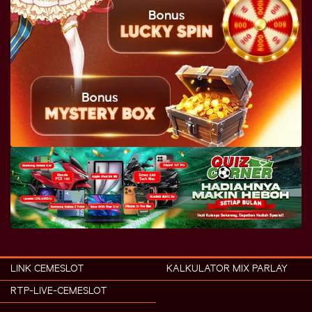
LINK CEMESLOT
KALKULATOR MIX PARLAY
RTP-LIVE-CEMESLOT