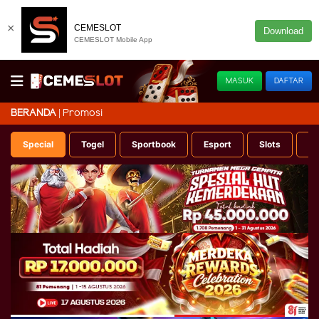
×
CEMESLOT
Download
CEMESLOT Mobile App
MASUK
DAFTAR
Promosi
BERANDA
Special
Togel
Sportbook
Esport
Slots
Ta